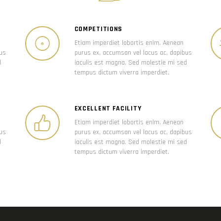
COMPETITIONS
Etiam imperdiet lobortis enim. Aenean
bus
purus ex, accumsan vel lacus ac, dapibus
d
iaculis est magna. Sed molestie mi sed
tempus dictum viverra imperdiet.
EXCELLENT FACILITY
Etiam imperdiet lobortis enim. Aenean
bus
purus ex, accumsan vel lacus ac, dapibus
d
iaculis est magna. Sed molestie mi sed
tempus dictum viverra imperdiet.