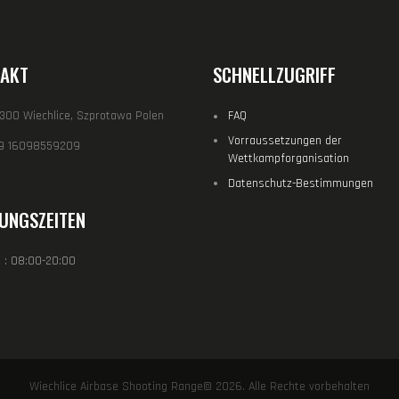
AKT
SCHNELLZUGRIFF
-300 Wiechlice, Szprotawa Polen
FAQ
Vorraussetzungen der
9 16098559209
Wettkampforganisation
Datenschutz-Bestimmungen
UNGSZEITEN
 : 08:00-20:00
Wiechlice Airbase Shooting Range© 2026. Alle Rechte vorbehalten