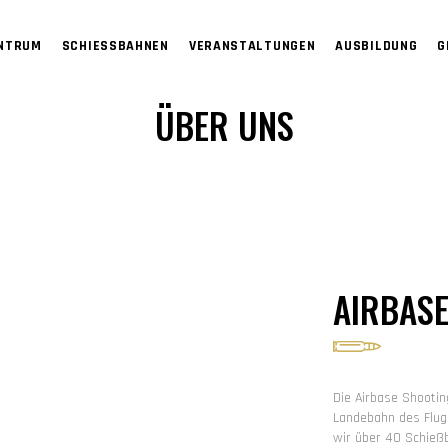
ENTRUM
SCHIESSBAHNEN
VERANSTALTUNGEN
AUSBILDUNG
G
ÜBER UNS
AIRBAS
Die Airbase Shootin
Landebahn des Flug
wir über 40 Schieß