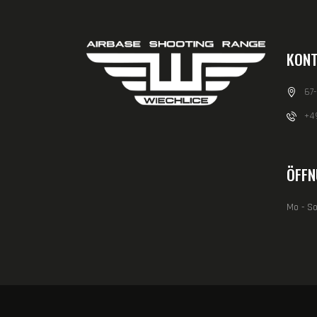
KONT
67
+4
ÖFFN
Mo - So