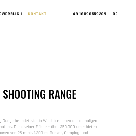
EWERBLICH
KONTAKT
+49 16098559209
DE
E SHOOTING RANGE
g Range befindet sich in Wiechlice neben der damaligen
hafens. Dank seiner Fläche – über 350.000 qm – bieten
boxen von 25 m bis 1.200 m, Bunker, Camping- und