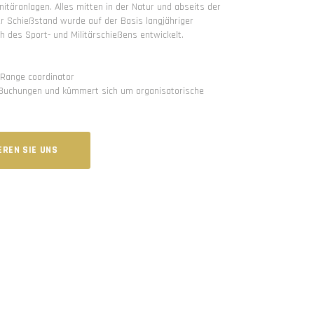
nitäranlagen. Alles mitten in der Natur und abseits der
er Schießstand wurde auf der Basis langjähriger
h des Sport- und Militärschießens entwickelt.
g Range coordinator
rt Buchungen und kümmert sich um organisatorische
REN SIE UNS