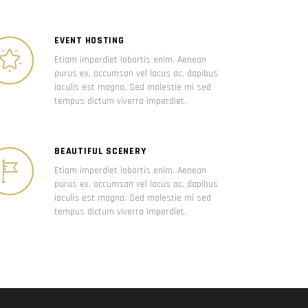
EVENT HOSTING
Etiam imperdiet lobortis enim. Aenean
purus ex, accumsan vel lacus ac, dapibus
iaculis est magna. Sed molestie mi sed
tempus dictum viverra imperdiet.
BEAUTIFUL SCENERY
Etiam imperdiet lobortis enim. Aenean
purus ex, accumsan vel lacus ac, dapibus
iaculis est magna. Sed molestie mi sed
tempus dictum viverra imperdiet.