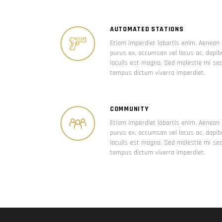
AUTOMATED STATIONS
Etiam imperdiet lobortis enim. Aenean
purus ex, accumsan vel lacus ac, dapi
iaculis est magna. Sed molestie mi se
tempus dictum viverra imperdiet.
COMMUNITY
Etiam imperdiet lobortis enim. Aenean
purus ex, accumsan vel lacus ac, dapi
iaculis est magna. Sed molestie mi se
tempus dictum viverra imperdiet.