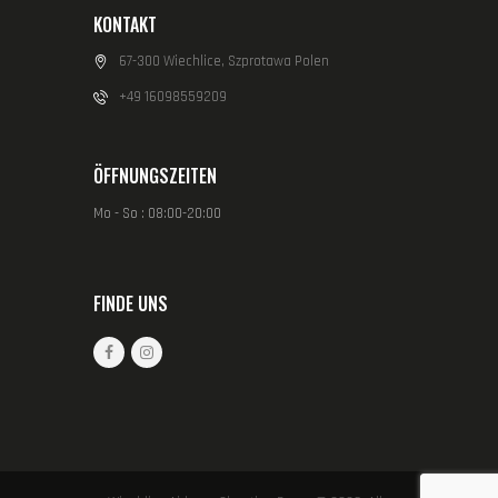
KONTAKT
67-300 Wiechlice, Szprotawa Polen
+49 16098559209
ÖFFNUNGSZEITEN
Mo - So : 08:00-20:00
FINDE UNS