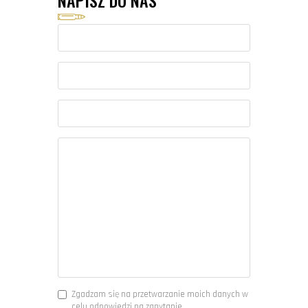
NAPISZ DO NAS
Zgadzam się na przetwarzanie moich danych w
celu odpowiedzi na zapytanie.