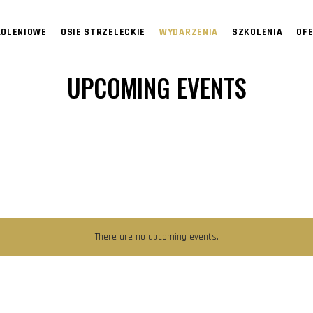
KOLENIOWE
OSIE STRZELECKIE
WYDARZENIA
SZKOLENIA
OF
UPCOMING EVENTS
There are no upcoming events.