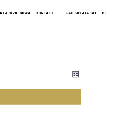
ERTA BIZNESOWA
KONTAKT
+48 501 414 141
PL
V
E
LIST
V
I
E
E
N
W
T
S
V