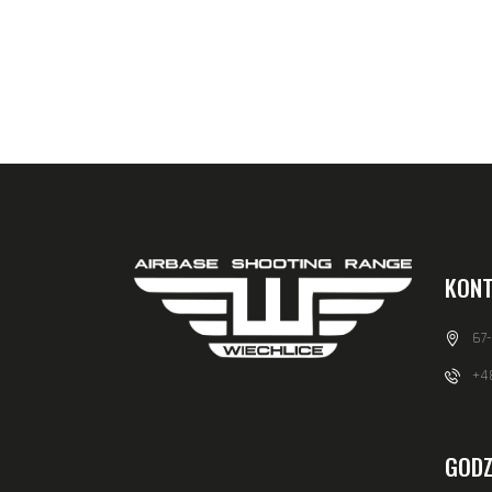
KONT
67
+48
GODZ