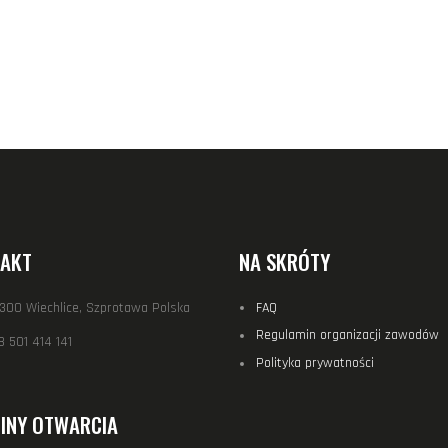
AKT
NA SKRÓTY
-300 Wiechlice, Szprotawa Polska
FAQ
Regulamin organizacji zawodów
 501 414 141
Polityka prywatności
INY OTWARCIA